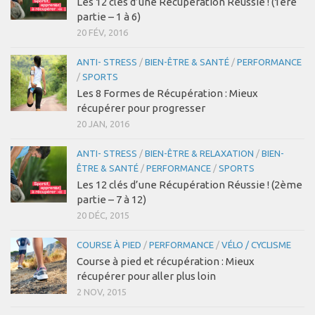
Les 12 clés d’une Récupération Réussie ! (1ère
partie – 1 à 6)
20 FÉV, 2016
ANTI- STRESS
/
BIEN-ÊTRE & SANTÉ
/
PERFORMANCE
/
SPORTS
Les 8 Formes de Récupération : Mieux
récupérer pour progresser
20 JAN, 2016
ANTI- STRESS
/
BIEN-ÊTRE & RELAXATION
/
BIEN-
ÊTRE & SANTÉ
/
PERFORMANCE
/
SPORTS
Les 12 clés d’une Récupération Réussie ! (2ème
partie – 7 à 12)
20 DÉC, 2015
COURSE À PIED
/
PERFORMANCE
/
VÉLO / CYCLISME
Course à pied et récupération : Mieux
récupérer pour aller plus loin
2 NOV, 2015