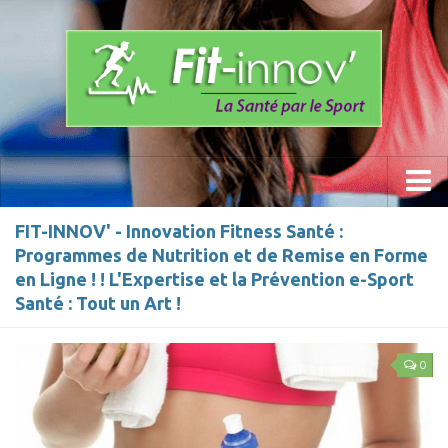
Accueil
FIT-INNOV' - Innovation Fitness Santé :
Programmes de Nutrition et de Remise en Forme
La Méthode
en Ligne ! ! L'Expertise et la Prévention e-Sport
Les Programmes » Fit-innov «
Santé : Tout un Art !
Anti- Stress
0
Prévention du mal de dos
Sports
Calisthenics Work Out