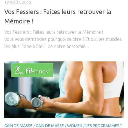
18 AOÛT, 2015
Vos Fessiers : Faites leurs retrouver la
Mémoire !
Vos Fessiers : Faites leurs retrouver la Mémoire !
Vous vous demandez pourquoi ce titre ? Et oui, les muscles
les plus ‘Tape à l’œil’ de notre anatomie...
GAIN DE MASSE
/
GAIN DE MASSE / WOMEN
/
LES PROGRAMMES "