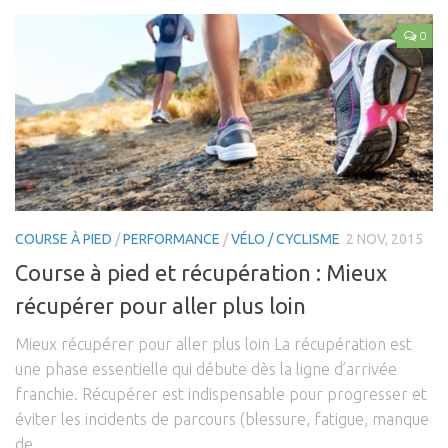
0
COURSE À PIED
/
PERFORMANCE
/
VÉLO / CYCLISME
2 NOV, 2015
Course à pied et récupération : Mieux
récupérer pour aller plus loin
Mieux récupérer pour aller plus loin La récupération est
une phase essentielle qui débute dès la ligne d’arrivée
franchie. Récupérer est indispensable pour progresser et
éviter les incidents de parcours (blessure, fatigue, manque
de...