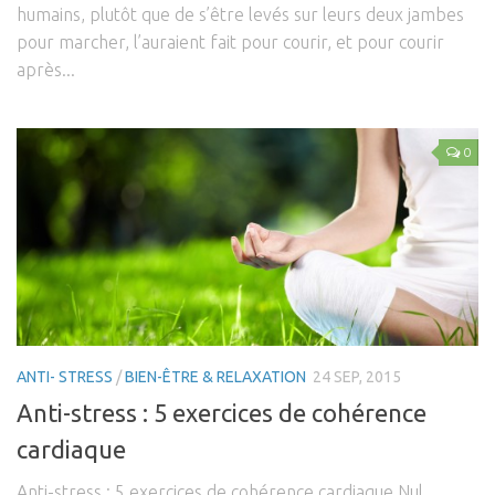
humains, plutôt que de s’être levés sur leurs deux jambes
pour marcher, l’auraient fait pour courir, et pour courir
après...
0
ANTI- STRESS
/
BIEN-ÊTRE & RELAXATION
24 SEP, 2015
Anti-stress : 5 exercices de cohérence
cardiaque
Anti-stress : 5 exercices de cohérence cardiaque Nul