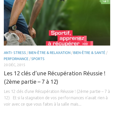
0
ANTI- STRESS
/
BIEN-ÊTRE & RELAXATION
/
BIEN-ÊTRE & SANTÉ
/
PERFORMANCE
/
SPORTS
20 DÉC, 2015
Les 12 clés d’une Récupération Réussie !
(2ème partie – 7 à 12)
Les 12 clés d’une Récupération Réussie ! (2ème partie – 7 à
12) Et si la stagnation de vos performances n’avait rien à
voir avec ce que vous faites à la salle mais...