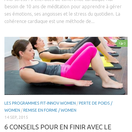
besoin de 10 ans de méditation pour apprendre à gérer
ses émotions, ses angoisses et le stress du quotidien. La
cohérence cardiaque est une méthode de...
0
LES PROGRAMMES FIT-INNOV WOMEN
/
PERTE DE POIDS /
WOMEN
/
REMISE EN FORME / WOMEN
14 SEP, 2015
6 CONSEILS POUR EN FINIR AVEC LE