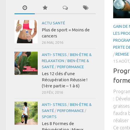
ACTU SANTÉ
GAIN DE
Plus de sport = Moins de
LES PROG
cancers
PROGRAM
26 MAI, 2016
PERTE D
/
REMISE
ANTI- STRESS
/
BIEN-ÊTRE &
RELAXATION
/
BIEN-ÊTRE &
15 AOÛT,
SANTÉ
/
PERFORMANCE
Prog
Les 12 clés d’une
form
Récupération Réussie !
(1ère partie – 1 à 6)
Program
20 FÉV, 2016
: Dével
ANTI- STRESS
/
BIEN-ÊTRE &
graisses
SANTÉ
/
PERFORMANCE
/
faudra 
SPORTS
réaliser 
Les 8 Formes de
Ce cont
Récupération : Mieux