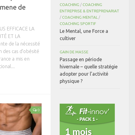
COACHING
/
COACHING
nomene de
ENTREPRISE & ENTREPRENARIAT
/
COACHING MENTAL
/
COACHING SPORTIF
S EFFICACE LA
Le Mental, une Force a
TÉ ET LA
cultiver
te de la nécessité
n des cas d’obésité
GAIN DE MASSE
rance a mis en
Passage en période
onal...
hivernale – quelle stratégie
adopter pour l’activité
physique ?
0