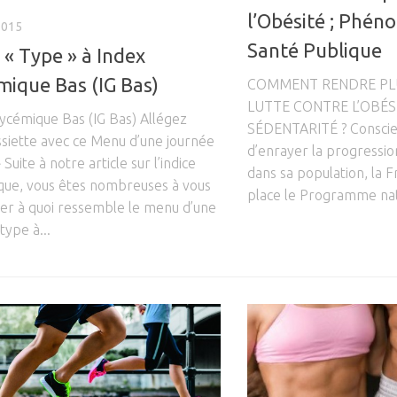
l’Obésité ; Phé
2015
Santé Publique
« Type » à Index
mique Bas (IG Bas)
COMMENT RENDRE PLU
LUTTE CONTRE L’OBÉSI
lycémique Bas (IG Bas) Allégez
SÉDENTARITÉ ? Conscien
ssiette avec ce Menu d’une journée
d’enrayer la progressio
 Suite à notre article sur l’indice
dans sa population, la F
que, vous êtes nombreuses à vous
place le Programme nati
r à quoi ressemble le menu d’une
type à...