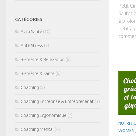
Petit Ci
Sauter à
CATÉGORIES
à prolon
petit à 
Actu Santé
(10)
commence
Anti- Stress
(7)
Bien-être & Relaxation
(6)
Bien-être & Santé
(6)
Coaching
(5)
Coaching Entreprise & Entreprenariat
(3)
Coaching Ergonomique
(7)
NUTRITIO
Coaching Mental
(4)
WOMEN