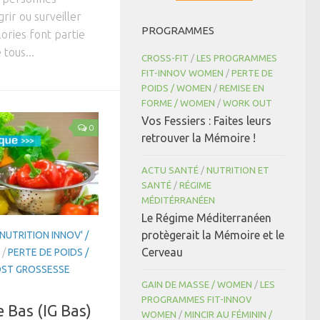
rir ou surveiller
PROGRAMMES
lories font partie
tous...
CROSS-FIT
/
LES PROGRAMMES
FIT-INNOV WOMEN
/
PERTE DE
POIDS / WOMEN
/
REMISE EN
FORME / WOMEN
/
WORK OUT
Vos Fessiers : Faites leurs
0
retrouver la Mémoire !
ACTU SANTÉ
/
NUTRITION ET
SANTÉ
/
RÉGIME
MÉDITÉRRANÉEN
Le Régime Méditerranéen
protègerait la Mémoire et le
NUTRITION INNOV' /
Cerveau
/
PERTE DE POIDS /
ST GROSSESSE
GAIN DE MASSE / WOMEN
/
LES
PROGRAMMES FIT-INNOV
 Bas (IG Bas)
WOMEN
/
MINCIR AU FÉMININ /