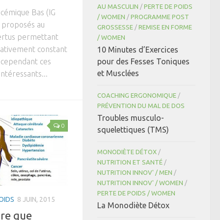
AU MASCULIN
/
PERTE DE POIDS
ycémique Bas (IG
/ WOMEN
/
PROGRAMME POST
 proposés au
GROSSESSE
/
REMISE EN FORME
vertus permettant
/ WOMEN
lativement constant
10 Minutes d’Exercices
g cependant ces
pour des Fesses Toniques
et Musclées
ntéressants...
COACHING ERGONOMIQUE
/
PRÉVENTION DU MAL DE DOS
Troubles musculo-
0
squelettiques (TMS)
MONODIÈTE DÉTOX
/
NUTRITION ET SANTÉ
/
NUTRITION INNOV' / MEN
/
NUTRITION INNOV' / WOMEN
/
PERTE DE POIDS / WOMEN
OIDS
8 JUIN, 2015
La Monodiète Détox
ire que