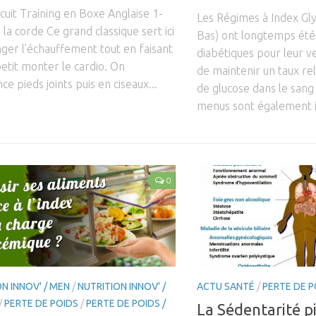
rcuit Training en Boxe Anglaise 1-
Les Régimes à Index Gl
 la corde Ce grand classique sert ici
Bas) ont longtemps été
ger l’échauffement tout en faisant
diabétiques pour leur 
petit monter le cardio. On
de maintenir un taux re
 pieds joints puis en ciseaux...
de glucose dans le san
menus sont également i
0
N INNOV' / MEN
/
NUTRITION INNOV' /
ACTU SANTÉ
/
PERTE DE P
/
PERTE DE POIDS
/
PERTE DE POIDS /
La Sédentarité p