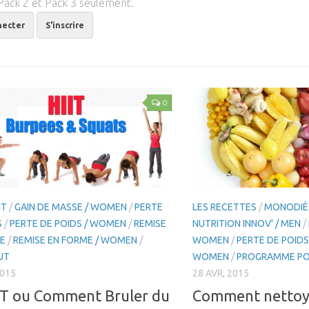
Pack 2 et Pack 3 seulement.
necter
S'inscrire
0
IT
/
GAIN DE MASSE / WOMEN
/
PERTE
LES RECETTES
/
MONODIÈ
S
/
PERTE DE POIDS / WOMEN
/
REMISE
NUTRITION INNOV' / MEN
/
E
/
REMISE EN FORME / WOMEN
/
WOMEN
/
PERTE DE POIDS
UT
WOMEN
/
PROGRAMME PO
2015
28 AVR, 2015
IT ou Comment Bruler du
Comment nettoy