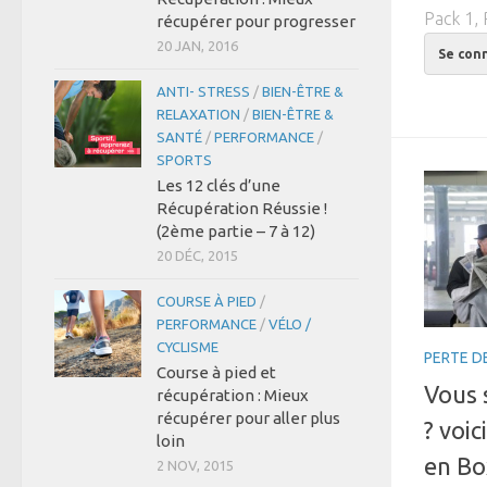
Pack 1, 
récupérer pour progresser
20 JAN, 2016
Se con
ANTI- STRESS
/
BIEN-ÊTRE &
RELAXATION
/
BIEN-ÊTRE &
SANTÉ
/
PERFORMANCE
/
SPORTS
Les 12 clés d’une
Récupération Réussie !
(2ème partie – 7 à 12)
20 DÉC, 2015
COURSE À PIED
/
PERFORMANCE
/
VÉLO /
CYCLISME
PERTE D
Course à pied et
Vous 
récupération : Mieux
récupérer pour aller plus
? voic
loin
en Bo
2 NOV, 2015