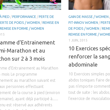
À PIED
/
PERFORMANCE
/
PERTE DE
GAIN DE MASSE / WOMEN
PERTE DE POIDS / WOMEN
/
REMISE EN
FIT-INNOV WOMEN
/
PERTE
REMISE EN FORME / WOMEN
DE POIDS / WOMEN
/
REMI
015
REMISE EN FORME / WOM
1 JUIN, 2015
ramme d’Entrainement
10 Exercices spé
mi-Marathon et au
renforcer la san
hon sur 2 à 3 mois
abdominale
me d’Entrainement au Marathon
10 Exercices simples po
 3 mois Le programme
abdos toniques Faire de
înement au marathon suivant est
pas n’importe comment !
aux personnes effectuant
tout de suite : les abdos
ement de la course à pied (environ
l’exercice de musculation
maine), ayant déjà participé à......
enu est réservé aux adhérents