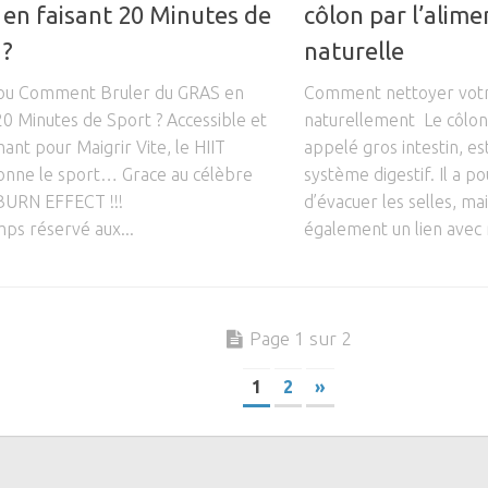
en faisant 20 Minutes de
côlon par l’alime
 ?
naturelle
 ou Comment Bruler du GRAS en
Comment nettoyer votr
20 Minutes de Sport ? Accessible et
naturellement Le côlo
nt pour Maigrir Vite, le HIIT
appelé gros intestin, est
ionne le sport… Grace au célèbre
système digestif. Il a p
URN EFFECT !!!
d’évacuer les selles, ma
ps réservé aux...
également un lien avec 
Page 1 sur 2
1
2
»