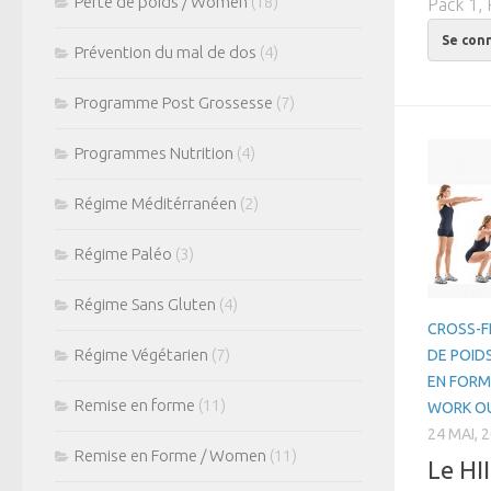
Perte de poids / Women
(18)
Pack 1, 
Se con
Prévention du mal de dos
(4)
Programme Post Grossesse
(7)
Programmes Nutrition
(4)
Régime Méditérranéen
(2)
Régime Paléo
(3)
Régime Sans Gluten
(4)
CROSS-F
Régime Végétarien
(7)
DE POID
EN FORM
Remise en forme
(11)
WORK O
24 MAI, 
Remise en Forme / Women
(11)
Le HI