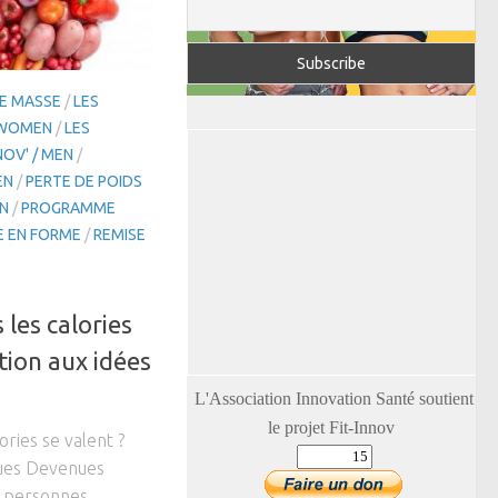
DE MASSE
/
LES
 WOMEN
/
LES
NOV' / MEN
/
EN
/
PERTE DE POIDS
EN
/
PROGRAMME
E EN FORME
/
REMISE
 les calories
tion aux idées
L'Association Innovation Santé soutient
le projet Fit-Innov
ories se valent ?
çues Devenues
s personnes