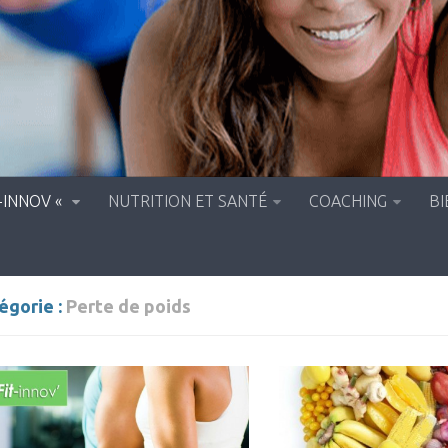
-INNOV «
NUTRITION ET SANTÉ
COACHING
BI
égorie :
Perte de poids