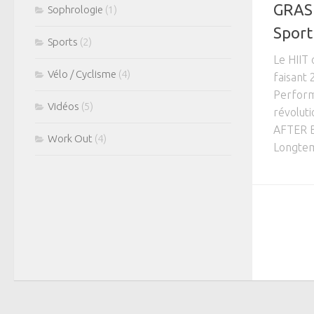
GRAS 
Sophrologie
(1)
Sport
Sports
(2)
Le HIIT
Vélo / Cyclisme
(4)
faisant 
Performa
Vidéos
(5)
révolut
AFTER B
Work Out
(4)
Longtem