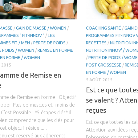
 MASSE
/
GAIN DE MASSE / WOMEN
/
COACHING SANTÉ
/
GAIN 
RAMMES " FIT-INNOV "
/
LES
PROGRAMMES FIT-INNOV
MES FIT / MEN
/
PERTE DE POIDS
/
RECETTES
/
NUTRITION IN
E POIDS / WOMEN
/
REMISE EN FORME
NUTRITION INNOV' / WOM
 EN FORME / WOMEN
/
PERTE DE POIDS / WOM
 2015
POST GROSSESSE
/
REMIS
EN FORME / WOMEN
ramme de Remise en
5 AOÛT, 2015
e
Est ce que toutes
me de Remise en forme Objectif
se valent ? Atten
opper Plus de muscles et moins de
reçues
 C’est Possible ! *5 étapes clés* Il
bien comprendre que les clés pour
Est ce que toutes les cal
cet objectif réside......
Attention aux idées re
enu est réservé aux adhérents
l’obsession de certaine