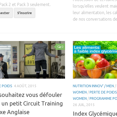
Pack 2 et Pack 3 seulement.
lorsqu’elles veulent maig
leur alimentation, les ca
necter
S'inscrire
de nos conversations de 
0
E POIDS
4 AOÛT, 2015
NUTRITION INNOV' / MEN
/
WOMEN
/
PERTE DE POIDS
souhaitez vous défouler
WOMEN
/
PROGRAMME PO
i un petit Circuit Training
26 JUIL, 2015
xe Anglaise
Index Glycémique