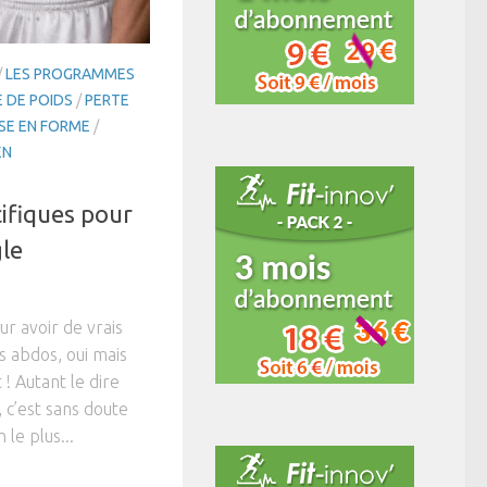
/
LES PROGRAMMES
 DE POIDS
/
PERTE
SE EN FORME
/
EN
cifiques pour
gle
ur avoir de vrais
s abdos, oui mais
 Autant le dire
, c’est sans doute
 le plus...