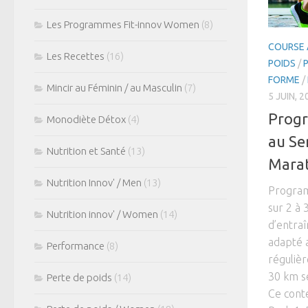
Les Programmes Fit-innov Women
(8)
COURSE 
Les Recettes
(16)
POIDS
/
FORME
/
Mincir au Féminin / au Masculin
(7)
5 JUIN, 2
Prog
Monodiète Détox
(4)
au Se
Nutrition et Santé
(13)
Marat
Nutrition Innov' / Men
(13)
Program
sur 2 à
Nutrition innov' / Women
(14)
d’entra
adapté 
Performance
(8)
régulièr
30 km se
Perte de poids
(14)
Ce cont