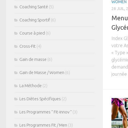
WOMEN
Coaching Santé
(5)
26 JUIL, 
Menu 
Coaching Sportif
(6)
Glycé
Course à pied
(6)
Index G
votre A
Cross-Fit
(4)
« Type »
Gain de masse
(6)
glycémi
demande
Gain de Masse / Women
(6)
journée 
La Méthode
(2)
Les Diètes Spécifiques
(2)
Les Programmes " Fit-innov "
(3)
Les Programmes Fit / Men
(3)