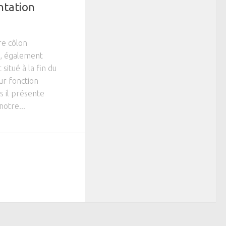
ntation
e côlon
n, également
 situé à la fin du
our fonction
is il présente
notre...