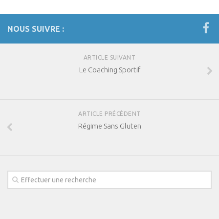
Performance & Récupération
Nutrition et Santé
NOUS SUIVRE :
Les Recettes
Programmes Nutrition
ARTICLE SUIVANT
Nutrition Innov’ / Men
Le Coaching Sportif
Nutrition innov’ / Women
Les Diètes Spécifiques
ARTICLE PRÉCÉDENT
Monodiète Détox
Régime Sans Gluten
Régime Paléo
Régime Méditérranéen
Régime Sans Gluten
Régime Végétarien
Mincir au Féminin / au Masculin
Coaching