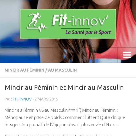
Accueil
MINCIR AU FÉMININ / AU MASCULIN
La Méthode
Mincir au Féminin et Mincir au Masculin
Les Programmes » Fit-innov «
PAR
FIT-INNOV
· 2 MARS 2015
Anti- Stress
Mincir au Féminin VS au Masculin *** 1°) Mincir au Féminin :
Prévention du mal de dos
Ménopause et prise de poids : comment lutter ? Qui a dit que
Sports
lorsque l’on prenait de l’âge, on n’avait plus envie d’être…
Calisthenics Work Out