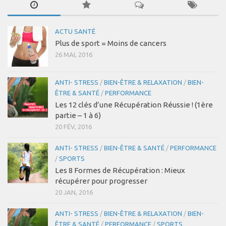
Coaching Entreprise & Entreprenariat
Coaching Ergonomique
ACTU SANTÉ
Plus de sport = Moins de cancers
Coaching Mental
26 MAI, 2016
Coaching Sportif
Coaching Santé
ANTI- STRESS
/
BIEN-ÊTRE & RELAXATION
/
BIEN-
ÊTRE & SANTÉ
/
PERFORMANCE
Bien-être & Santé
Les 12 clés d’une Récupération Réussie ! (1ère
partie – 1 à 6)
Actu Santé
20 FÉV, 2016
Sophrologie
ANTI- STRESS
/
BIEN-ÊTRE & SANTÉ
/
PERFORMANCE
Bien-être & Relaxation
/
SPORTS
Vidéos
Les 8 Formes de Récupération : Mieux
récupérer pour progresser
Se connecter
20 JAN, 2016
Contact
ANTI- STRESS
/
BIEN-ÊTRE & RELAXATION
/
BIEN-
ÊTRE & SANTÉ
/
PERFORMANCE
/
SPORTS