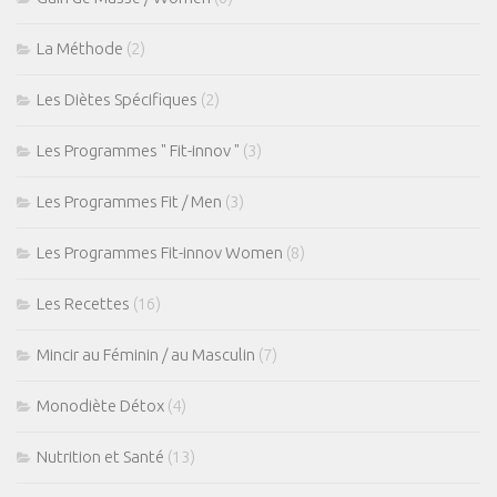
La Méthode
(2)
Les Diètes Spécifiques
(2)
Les Programmes " Fit-innov "
(3)
Les Programmes Fit / Men
(3)
Les Programmes Fit-innov Women
(8)
Les Recettes
(16)
Mincir au Féminin / au Masculin
(7)
Monodiète Détox
(4)
Nutrition et Santé
(13)