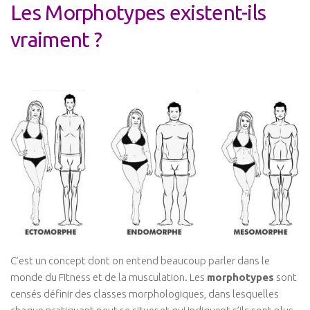
Les Morphotypes existent-ils
Cross-Fit
vraiment ?
Natation
Course à pied
Vélo / Cyclisme
Fit-innov / Women
Post Grossesse
Perte de poids / Women
Remise en Forme / Women
Gain de Masse / Women
Fit-innov’/ Men
Perte de poids / Men
C’est un concept dont on entend beaucoup parler dans le
Remise en forme / Men
monde du Fitness et de la musculation. Les
morphotypes
sont
Gain de masse / Men
censés définir des classes morphologiques, dans lesquelles