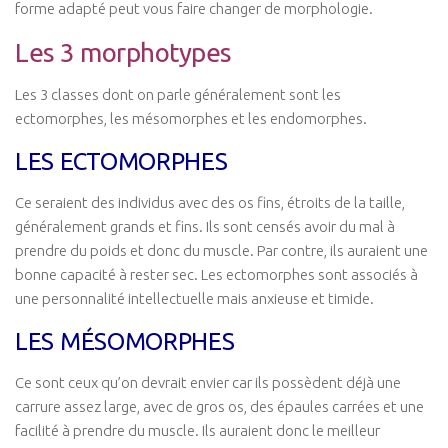
forme adapté peut vous faire changer de morphologie.
Coaching Entreprise & Entreprenariat
Les 3 morphotypes
Coaching Ergonomique
Les 3 classes dont on parle généralement sont les
Coaching Mental
ectomorphes, les mésomorphes et les endomorphes.
Coaching Sportif
LES ECTOMORPHES
Coaching Santé
Bien-être & Santé
Ce seraient des individus avec des os fins, étroits de la taille,
généralement grands et fins. Ils sont censés avoir du mal à
Actu Santé
prendre du poids et donc du muscle. Par contre, ils auraient une
Sophrologie
bonne capacité à rester sec. Les ectomorphes sont associés à
Bien-être & Relaxation
une personnalité intellectuelle mais anxieuse et timide.
Vidéos
LES MÉSOMORPHES
Se connecter
Ce sont ceux qu’on devrait envier car ils possèdent déjà une
Contact
carrure assez large, avec de gros os, des épaules carrées et une
facilité à prendre du muscle. Ils auraient donc le meilleur