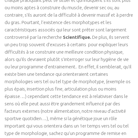
chaque pratiquant peut se situer et qui indiquent s’ils sont plus
Performance & Récupération
ou moins aptes à construire du muscle, devenir sec ou, au
Nutrition et Santé
contraire, s’ils auront de la difficulté à devenir massif et à perdre
du gras. Pourtant, l’existence des morphotypes et les
Les Recettes
caractéristiques associés qui leur sont prêter sont largement
Programmes Nutrition
controversé par la recherche
Scientifique.
De plus, ils servent
Nutrition Innov’ / Men
un peu trop souvent d’excuses à certains pour expliquer leurs
difficultés à se construire une meilleure condition physique,
Nutrition innov’ / Women
alors qu’ils devraient plutôt s’interroger sur leur hygiène de vie
Les Diètes Spécifiques
ou leur programme d’entrainement. En effet, il semblerait, qu’il
existe bien une tendance qui orienteraient certaines
Monodiète Détox
morphologies vers tel ou tel type de morphotype, (exemple os
Régime Paléo
plus épais, insertion plus fine, articulation plus ou moins
Régime Méditérranéen
épaisse…) cependant cette tendance est à relativiser dans le
sens où elle peut aussi être grandement influencé par des
Régime Sans Gluten
facteurs externes (notre alimentation, notre niveau d’activité
Régime Végétarien
sportive quotidien…), même si la génétique joue un rôle
Mincir au Féminin / au Masculin
important qui vous orientera dans un 1er temps vers tel ou tel
type de morphologie, sachez qu’un programme de remise en
Coaching