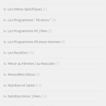
Les Diètes Spécifiques
(2)
Les Programmes " Fit-innov "
(3)
Les Programmes Fit / Men
(3)
Les Programmes Fit-innov Women
(8)
Les Recettes
(16)
Mincir au Féminin / au Masculin
(7)
Monodiète Détox
(4)
Nutrition et Santé
(13)
Nutrition Innov' / Men
(13)