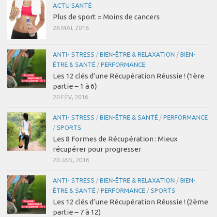
ACTU SANTÉ
Plus de sport = Moins de cancers
26 MAI, 2016
ANTI- STRESS
/
BIEN-ÊTRE & RELAXATION
/
BIEN-
ÊTRE & SANTÉ
/
PERFORMANCE
Les 12 clés d’une Récupération Réussie ! (1ère
partie – 1 à 6)
20 FÉV, 2016
ANTI- STRESS
/
BIEN-ÊTRE & SANTÉ
/
PERFORMANCE
/
SPORTS
Les 8 Formes de Récupération : Mieux
récupérer pour progresser
20 JAN, 2016
ANTI- STRESS
/
BIEN-ÊTRE & RELAXATION
/
BIEN-
ÊTRE & SANTÉ
/
PERFORMANCE
/
SPORTS
Les 12 clés d’une Récupération Réussie ! (2ème
partie – 7 à 12)