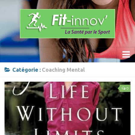
Accueil
Catégorie :
Coaching Mental
La Méthode
0
Les Programmes » Fit-innov «
Anti- Stress
Prévention du mal de dos
Sports
Calisthenics Work Out