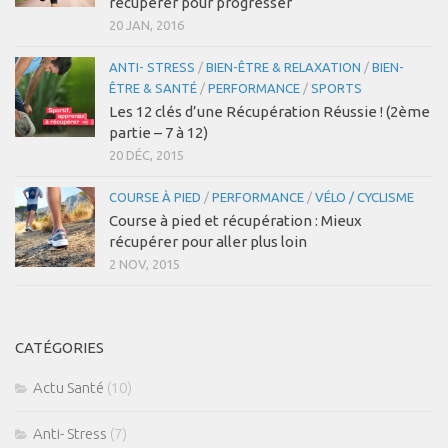
récupérer pour progresser
20 JAN, 2016
ANTI- STRESS
/
BIEN-ÊTRE & RELAXATION
/
BIEN-
ÊTRE & SANTÉ
/
PERFORMANCE
/
SPORTS
Les 12 clés d’une Récupération Réussie ! (2ème
partie – 7 à 12)
20 DÉC, 2015
COURSE À PIED
/
PERFORMANCE
/
VÉLO / CYCLISME
Course à pied et récupération : Mieux
récupérer pour aller plus loin
2 NOV, 2015
CATÉGORIES
Actu Santé
(10)
Anti- Stress
(7)