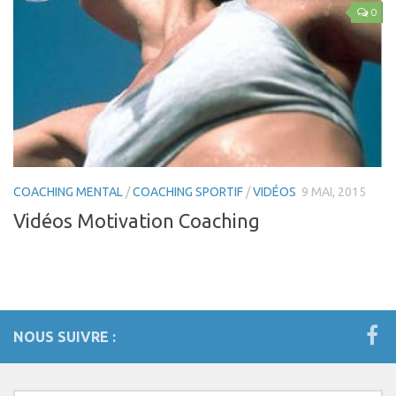
0
COACHING MENTAL
/
COACHING SPORTIF
/
VIDÉOS
9 MAI, 2015
Vidéos Motivation Coaching
NOUS SUIVRE :