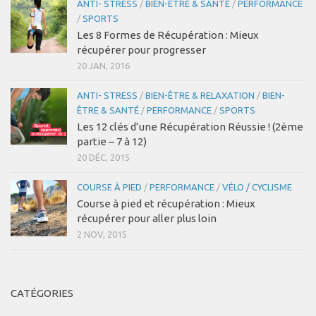
ANTI- STRESS
/
BIEN-ÊTRE & SANTÉ
/
PERFORMANCE
/
SPORTS
Coaching Entreprise & Entreprenariat
Les 8 Formes de Récupération : Mieux
Coaching Ergonomique
récupérer pour progresser
Coaching Mental
20 JAN, 2016
Coaching Sportif
ANTI- STRESS
/
BIEN-ÊTRE & RELAXATION
/
BIEN-
ÊTRE & SANTÉ
/
PERFORMANCE
/
SPORTS
Coaching Santé
Les 12 clés d’une Récupération Réussie ! (2ème
Bien-être & Santé
partie – 7 à 12)
20 DÉC, 2015
Actu Santé
Sophrologie
COURSE À PIED
/
PERFORMANCE
/
VÉLO / CYCLISME
Course à pied et récupération : Mieux
Bien-être & Relaxation
récupérer pour aller plus loin
Vidéos
2 NOV, 2015
Se connecter
Contact
CATÉGORIES