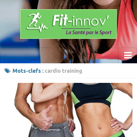
Accueil
Mots-clefs :
cardio training
La Méthode
Les Programmes » Fit-innov «
Anti- Stress
Prévention du mal de dos
Sports
Calisthenics Work Out