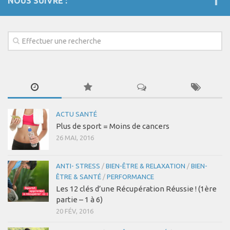
NOUS SUIVRE :
Performance & Récupération
Nutrition et Santé
Les Recettes
Programmes Nutrition
Nutrition Innov’ / Men
Nutrition innov’ / Women
Les Diètes Spécifiques
ACTU SANTÉ
Monodiète Détox
Plus de sport = Moins de cancers
26 MAI, 2016
Régime Paléo
Régime Méditérranéen
ANTI- STRESS
/
BIEN-ÊTRE & RELAXATION
/
BIEN-
Régime Sans Gluten
ÊTRE & SANTÉ
/
PERFORMANCE
Les 12 clés d’une Récupération Réussie ! (1ère
Régime Végétarien
partie – 1 à 6)
Mincir au Féminin / au Masculin
20 FÉV, 2016
Coaching