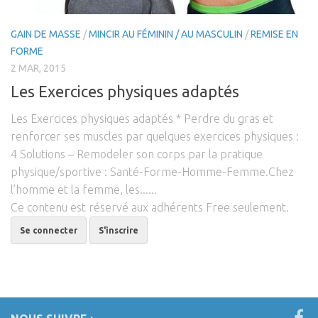
Cross-Fit
GAIN DE MASSE
/
MINCIR AU FÉMININ / AU MASCULIN
/
REMISE EN
Natation
FORME
Course à pied
2 MAR, 2015
Vélo / Cyclisme
Les Exercices physiques adaptés
Fit-innov / Women
Les Exercices physiques adaptés * Perdre du gras et
Post Grossesse
renforcer ses muscles par quelques exercices physiques :
4 Solutions – Remodeler son corps par la pratique
Perte de poids / Women
physique/sportive : Santé-Forme-Homme-Femme.Chez
Remise en Forme / Women
l’homme et la femme, les......
Gain de Masse / Women
Ce contenu est réservé aux adhérents Free seulement.
Fit-innov’/ Men
Se connecter
S'inscrire
Perte de poids / Men
Remise en forme / Men
Gain de masse / Men