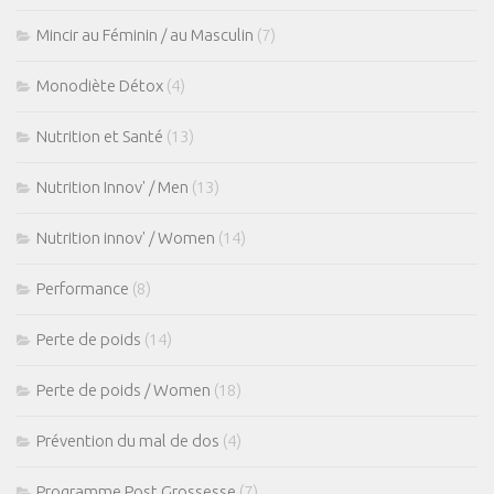
Mincir au Féminin / au Masculin
(7)
Monodiète Détox
(4)
Nutrition et Santé
(13)
Nutrition Innov' / Men
(13)
Nutrition innov' / Women
(14)
Performance
(8)
Perte de poids
(14)
Perte de poids / Women
(18)
Prévention du mal de dos
(4)
Programme Post Grossesse
(7)