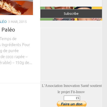
ALÉO
3 MAR, 2015
 Paléo
 Temps de
s Ingrédients Pour
20g de purée
 de coco rapée –
érable) – 150g de...
L'Association Innovation Santé soutient
le projet Fit-Innov