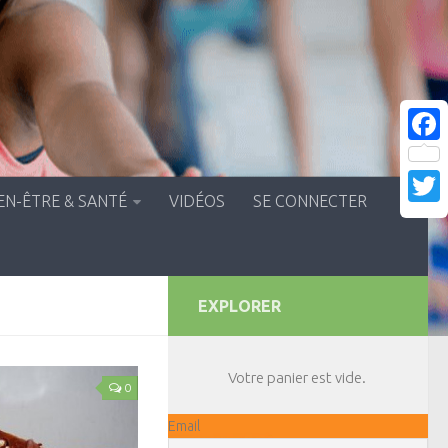
Face
EN-ÊTRE & SANTÉ
VIDÉOS
SE CONNECTER
Twitt
EXPLORER
Votre panier est vide.
0
Email