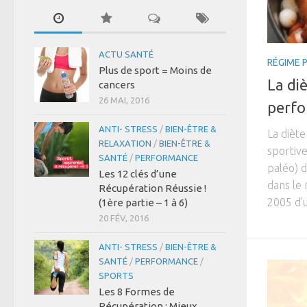
ACTU SANTÉ
RÉGIME 
Plus de sport = Moins de
La diè
cancers
26 MAI, 2016
perfo
ANTI- STRESS
/
BIEN-ÊTRE &
La diète
RELAXATION
/
BIEN-ÊTRE &
sportive
SANTÉ
/
PERFORMANCE
paléo) d
Les 12 clés d’une
dans le 
Récupération Réussie !
2005 d’u
(1ère partie – 1 à 6)
20 FÉV, 2016
ANTI- STRESS
/
BIEN-ÊTRE &
SANTÉ
/
PERFORMANCE
/
SPORTS
Les 8 Formes de
Récupération : Mieux