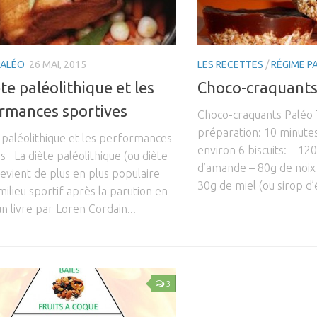
PALÉO
26 MAI, 2015
LES RECETTES
/
RÉGIME P
te paléolithique et les
Choco-craquants
rmances sportives
Choco-craquants Paléo
préparation: 10 minute
 paléolithique et les performances
environ 6 biscuits: – 1
s La diète paléolithique (ou diète
d’amande – 80g de noix
evient de plus en plus populaire
30g de miel (ou sirop d’
milieu sportif après la parution en
n livre par Loren Cordain...
3