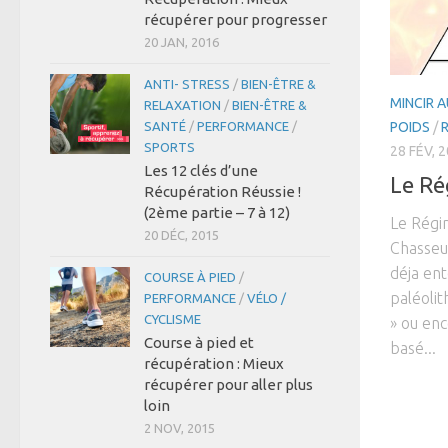
récupérer pour progresser
20 JAN, 2016
ANTI- STRESS
/
BIEN-ÊTRE &
MINCIR A
RELAXATION
/
BIEN-ÊTRE &
SANTÉ
/
PERFORMANCE
/
POIDS
/
SPORTS
28 FÉV, 
Les 12 clés d’une
Le Ré
Récupération Réussie !
(2ème partie – 7 à 12)
Le Régi
20 DÉC, 2015
Chasseu
déja en
COURSE À PIED
/
paléolit
PERFORMANCE
/
VÉLO /
CYCLISME
» ou enc
Course à pied et
basé...
récupération : Mieux
récupérer pour aller plus
loin
2 NOV, 2015