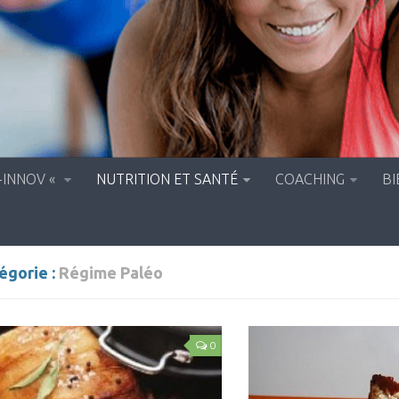
-INNOV «
NUTRITION ET SANTÉ
COACHING
BI
égorie :
Régime Paléo
0