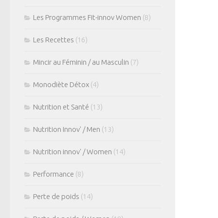
Les Programmes Fit-innov Women
(8)
Les Recettes
(16)
Mincir au Féminin / au Masculin
(7)
Monodiète Détox
(4)
Nutrition et Santé
(13)
Nutrition Innov' / Men
(13)
Nutrition innov' / Women
(14)
Performance
(8)
Perte de poids
(14)