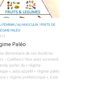
U FÉMININ / AU MASCULIN
/
PERTE DE
RÉGIME PALÉO
2015
gime Paléo
me Alimentaire de nos Ancètres
rs – Cueilleurs Vous avez surement
tendu parler du « régime
hique », aussi appelé « régime paléo
ore « régime préhistorique ». Il est