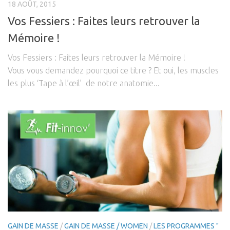
18 AOÛT, 2015
Vos Fessiers : Faites leurs retrouver la
Mémoire !
Vos Fessiers : Faites leurs retrouver la Mémoire !
Vous vous demandez pourquoi ce titre ? Et oui, les muscles
les plus ‘Tape à l’œil’ de notre anatomie...
GAIN DE MASSE
/
GAIN DE MASSE / WOMEN
/
LES PROGRAMMES "