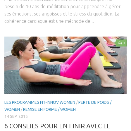
besoin de 10 ans de méditation pour apprendre à gérer
ses émotions, ses angoisses et le stress du quotidien. La
cohérence cardiaque est une méthode de...
0
LES PROGRAMMES FIT-INNOV WOMEN
/
PERTE DE POIDS /
WOMEN
/
REMISE EN FORME / WOMEN
14 SEP, 2015
6 CONSEILS POUR EN FINIR AVEC LE