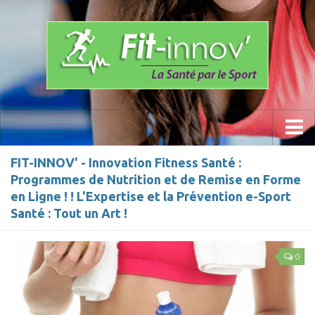
Accueil
FIT-INNOV' - Innovation Fitness Santé :
Programmes de Nutrition et de Remise en Forme
La Méthode
en Ligne ! ! L'Expertise et la Prévention e-Sport
Les Programmes » Fit-innov «
Santé : Tout un Art !
Anti- Stress
0
Prévention du mal de dos
Sports
Calisthenics Work Out