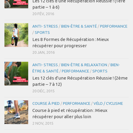
Les 12 clés d’une Récupération Réussie ! (1ère
partie – 1 à 6)
20 FÉV, 2016
ANTI- STRESS
/
BIEN-ÊTRE & SANTÉ
/
PERFORMANCE
/
SPORTS
Les 8 Formes de Récupération : Mieux
récupérer pour progresser
20 JAN, 2016
ANTI- STRESS
/
BIEN-ÊTRE & RELAXATION
/
BIEN-
ÊTRE & SANTÉ
/
PERFORMANCE
/
SPORTS
Les 12 clés d’une Récupération Réussie ! (2ème
partie – 7 à 12)
20 DÉC, 2015
COURSE À PIED
/
PERFORMANCE
/
VÉLO / CYCLISME
Course à pied et récupération : Mieux
récupérer pour aller plus loin
2 NOV, 2015