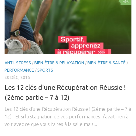
0
ANTI- STRESS
/
BIEN-ÊTRE & RELAXATION
/
BIEN-ÊTRE & SANTÉ
/
PERFORMANCE
/
SPORTS
20 DÉC, 2015
Les 12 clés d’une Récupération Réussie !
(2ème partie – 7 à 12)
Les 12 clés d’une Récupération Réussie ! (2ème partie – 7 à
12) Et si la stagnation de vos performances n’avait rien à
voir avec ce que vous faites à la salle mais...