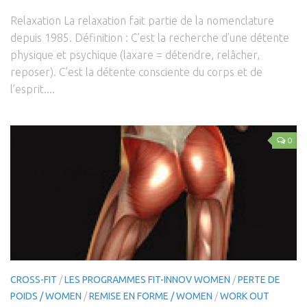
Relaxation La relaxation fait partie de la nomenclature
depuis 1985. Définition : C’est la recherche d’une détente
physique et psychique (laxare = détendre, relâcher,
reposer). C’est la détente consciente du corps et de
l’esprit....
0
CROSS-FIT
/
LES PROGRAMMES FIT-INNOV WOMEN
/
PERTE DE
POIDS / WOMEN
/
REMISE EN FORME / WOMEN
/
WORK OUT