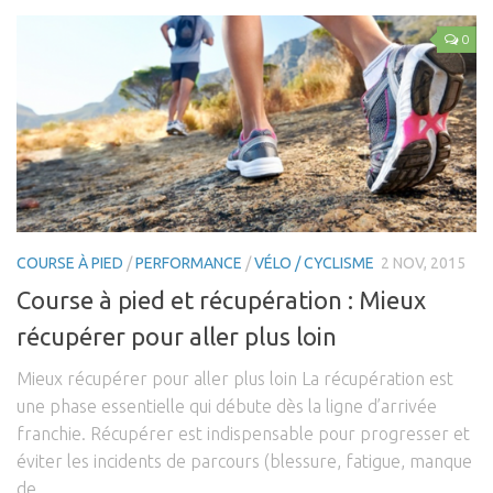
0
COURSE À PIED
/
PERFORMANCE
/
VÉLO / CYCLISME
2 NOV, 2015
Course à pied et récupération : Mieux
récupérer pour aller plus loin
Mieux récupérer pour aller plus loin La récupération est
une phase essentielle qui débute dès la ligne d’arrivée
franchie. Récupérer est indispensable pour progresser et
éviter les incidents de parcours (blessure, fatigue, manque
de...