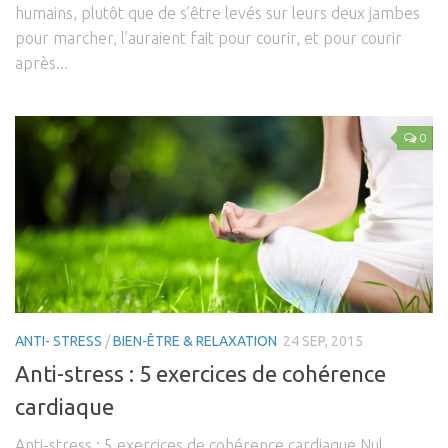
humains, plutôt que de s’être levés sur leurs deux jambes
pour marcher, l’auraient fait pour courir, et pour courir
après...
0
ANTI- STRESS
/
BIEN-ÊTRE & RELAXATION
24 SEP, 2015
Anti-stress : 5 exercices de cohérence
cardiaque
Anti-stress : 5 exercices de cohérence cardiaque Nul