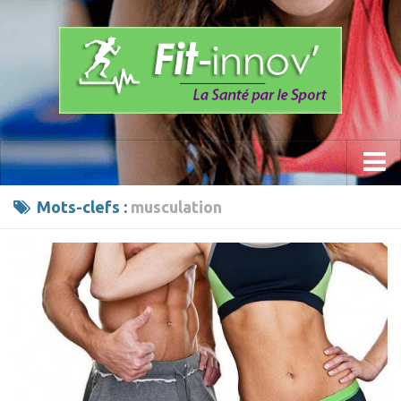
Accueil
Mots-clefs :
musculation
La Méthode
Les Programmes » Fit-innov «
Anti- Stress
Prévention du mal de dos
Sports
Calisthenics Work Out