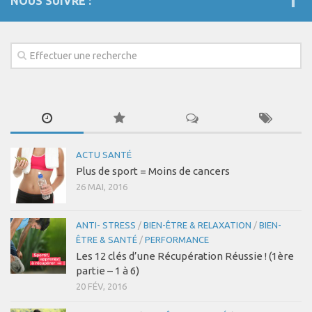
NOUS SUIVRE :
Performance & Récupération
Nutrition et Santé
Les Recettes
Programmes Nutrition
Nutrition Innov’ / Men
Nutrition innov’ / Women
Les Diètes Spécifiques
ACTU SANTÉ
Monodiète Détox
Plus de sport = Moins de cancers
26 MAI, 2016
Régime Paléo
Régime Méditérranéen
ANTI- STRESS
/
BIEN-ÊTRE & RELAXATION
/
BIEN-
Régime Sans Gluten
ÊTRE & SANTÉ
/
PERFORMANCE
Les 12 clés d’une Récupération Réussie ! (1ère
Régime Végétarien
partie – 1 à 6)
Mincir au Féminin / au Masculin
20 FÉV, 2016
Coaching