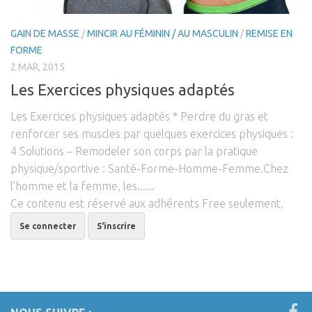
Cross-Fit
GAIN DE MASSE
/
MINCIR AU FÉMININ / AU MASCULIN
/
REMISE EN
Natation
FORME
Course à pied
2 MAR, 2015
Vélo / Cyclisme
Les Exercices physiques adaptés
Fit-innov / Women
Les Exercices physiques adaptés * Perdre du gras et
Post Grossesse
renforcer ses muscles par quelques exercices physiques :
4 Solutions – Remodeler son corps par la pratique
Perte de poids / Women
physique/sportive : Santé-Forme-Homme-Femme.Chez
Remise en Forme / Women
l’homme et la femme, les......
Gain de Masse / Women
Ce contenu est réservé aux adhérents Free seulement.
Fit-innov’/ Men
Se connecter
S'inscrire
Perte de poids / Men
Remise en forme / Men
Gain de masse / Men