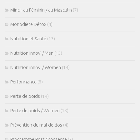
Mincir au Féminin / au Masculin
(7)
Monodiète Détox
(4)
Nutrition et Santé
(13)
Nutrition Innov' / Men
(13)
Nutrition innov' / Women
(14)
Performance
(8)
Perte de poids
(14)
Perte de poids / Women
(18)
Prévention du mal de dos
(4)
Programme Post Grossesse
(7)