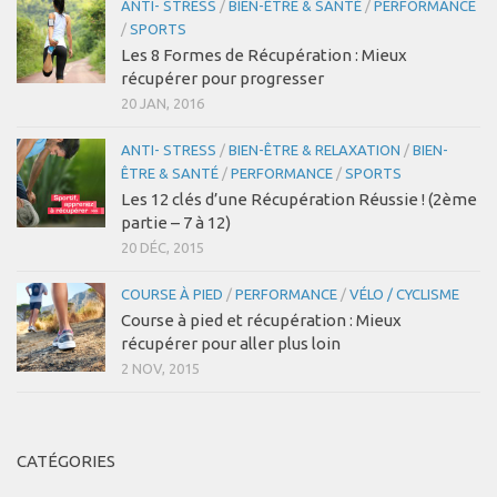
ANTI- STRESS
/
BIEN-ÊTRE & SANTÉ
/
PERFORMANCE
/
SPORTS
Coaching Entreprise & Entreprenariat
Les 8 Formes de Récupération : Mieux
Coaching Ergonomique
récupérer pour progresser
Coaching Mental
20 JAN, 2016
Coaching Sportif
ANTI- STRESS
/
BIEN-ÊTRE & RELAXATION
/
BIEN-
ÊTRE & SANTÉ
/
PERFORMANCE
/
SPORTS
Coaching Santé
Les 12 clés d’une Récupération Réussie ! (2ème
Bien-être & Santé
partie – 7 à 12)
20 DÉC, 2015
Actu Santé
Sophrologie
COURSE À PIED
/
PERFORMANCE
/
VÉLO / CYCLISME
Course à pied et récupération : Mieux
Bien-être & Relaxation
récupérer pour aller plus loin
Vidéos
2 NOV, 2015
Se connecter
Contact
CATÉGORIES