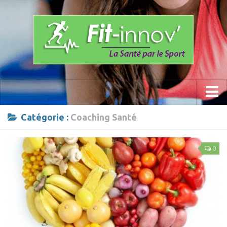
Accueil
Catégorie :
Coaching Santé
La Méthode
0
Les Programmes » Fit-innov «
Anti- Stress
Prévention du mal de dos
Sports
Calisthenics Work Out