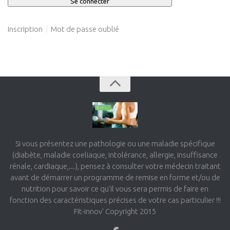
Inscription
Mot de passe oublié
Si vous présentez une pathologie ou une maladie spécifique
(diabète, maladie coeliaque, intolérance, allergie, insuffisance
rénale, cardiaque,...), pensez à consulter votre médecin traitant
avant de démarrer un programme de remise en forme et/ou de
nutrition pour savoir ce qu'il vous sera permis de faire en
fonction des caractéristiques précises de votre cas particulier !!!
Fit-innov' Copyright 2015