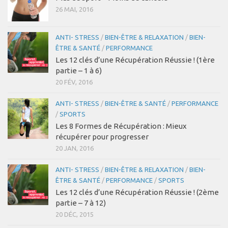
26 MAI, 2016
ANTI- STRESS
/
BIEN-ÊTRE & RELAXATION
/
BIEN-
ÊTRE & SANTÉ
/
PERFORMANCE
Les 12 clés d’une Récupération Réussie ! (1ère
partie – 1 à 6)
20 FÉV, 2016
ANTI- STRESS
/
BIEN-ÊTRE & SANTÉ
/
PERFORMANCE
/
SPORTS
Les 8 Formes de Récupération : Mieux
récupérer pour progresser
20 JAN, 2016
ANTI- STRESS
/
BIEN-ÊTRE & RELAXATION
/
BIEN-
ÊTRE & SANTÉ
/
PERFORMANCE
/
SPORTS
Les 12 clés d’une Récupération Réussie ! (2ème
partie – 7 à 12)
20 DÉC, 2015