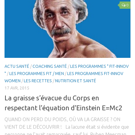
0
ACTU SANTÉ
/
COACHING SANTÉ
/
LES PROGRAMMES " FIT-INNOV
"
/
LES PROGRAMMES FIT / MEN
/
LES PROGRAMMES FIT-INNOV
WOMEN
/
LES RECETTES
/
NUTRITION ET SANTÉ
17 AVR, 2015
La graisse s’évacue du Corps en
respectant l’équation d’Einstein E=Mc2
QUAND ON PERD DU POIDS, OÙ VA LA GRAISSE ? ON
VIENT DE LE DÉCOUVRIR ! La lacune était si évidente que
personne ne l’avait remarquée, sauf lui. Ruben Meerman,