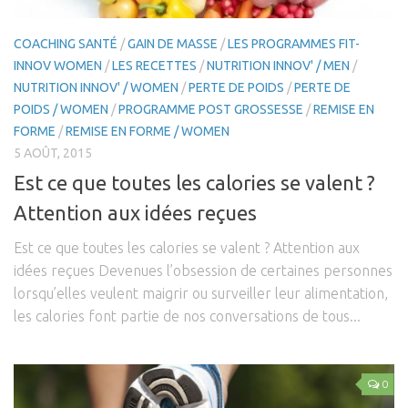
Cross-Fit
COACHING SANTÉ
/
GAIN DE MASSE
/
LES PROGRAMMES FIT-
Natation
INNOV WOMEN
/
LES RECETTES
/
NUTRITION INNOV' / MEN
/
Course à pied
NUTRITION INNOV' / WOMEN
/
PERTE DE POIDS
/
PERTE DE
POIDS / WOMEN
/
PROGRAMME POST GROSSESSE
/
REMISE EN
Vélo / Cyclisme
FORME
/
REMISE EN FORME / WOMEN
Fit-innov / Women
5 AOÛT, 2015
Post Grossesse
Est ce que toutes les calories se valent ?
Perte de poids / Women
Attention aux idées reçues
Remise en Forme / Women
Est ce que toutes les calories se valent ? Attention aux
Gain de Masse / Women
idées reçues Devenues l’obsession de certaines personnes
Fit-innov’/ Men
lorsqu’elles veulent maigrir ou surveiller leur alimentation,
les calories font partie de nos conversations de tous...
Perte de poids / Men
Remise en forme / Men
Gain de masse / Men
0