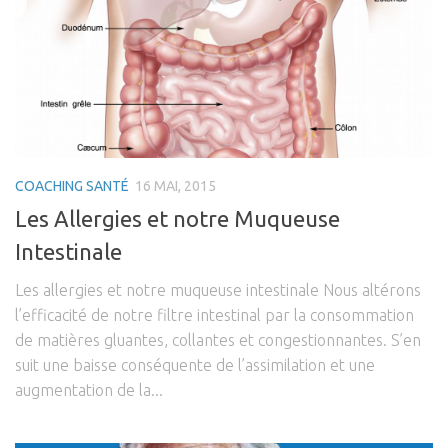
Coaching Entreprise & Entreprenariat
Coaching Ergonomique
Coaching Mental
Coaching Sportif
Coaching Santé
COACHING SANTÉ
16 MAI, 2015
Bien-être & Santé
Les Allergies et notre Muqueuse
Actu Santé
Intestinale
Sophrologie
Les allergies et notre muqueuse intestinale Nous altérons
Bien-être & Relaxation
l’efficacité de notre filtre intestinal par la consommation
Vidéos
de matières gluantes, collantes et congestionnantes. S’en
suit une baisse conséquente de l’assimilation et une
Se connecter
augmentation de la...
Contact