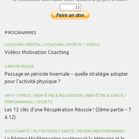
PROGRAMMES
COACHING MENTAL
/
COACHING SPORTIF
/
VIDÉOS
Vidéos Motivation Coaching
GAIN DE MASSE
Passage en période hivernale – quelle stratégie adopter
pour l’activité physique ?
ANTI- STRESS
/
BIEN-ÊTRE & RELAXATION
/
BIEN-ÊTRE & SANTÉ
/
PERFORMANCE
/
SPORTS
Les 12 clés d’une Récupération Réussie ! (2ème partie – 7
à 12)
ACTU SANTÉ
/
NUTRITION ET SANTÉ
/
RÉGIME MÉDITÉRRANÉEN
Le Régime Méditerranéen protègerait la Mémoire et le