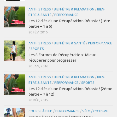
ANTI- STRESS
/
BIEN-ÊTRE & RELAXATION
/
BIEN-
ÊTRE & SANTÉ
/
PERFORMANCE
Les 12 clés d’une Récupération Réussie ! (1ère
partie – 1 à 6)
20 FÉV, 2016
ANTI- STRESS
/
BIEN-ÊTRE & SANTÉ
/
PERFORMANCE
/
SPORTS
Les 8 Formes de Récupération : Mieux
récupérer pour progresser
20 JAN, 2016
ANTI- STRESS
/
BIEN-ÊTRE & RELAXATION
/
BIEN-
ÊTRE & SANTÉ
/
PERFORMANCE
/
SPORTS
Les 12 clés d’une Récupération Réussie ! (2ème
partie – 7 à 12)
20 DÉC, 2015
COURSE À PIED
/
PERFORMANCE
/
VÉLO / CYCLISME