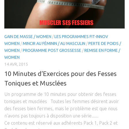
GAIN DE MASSE / WOMEN
/
LES PROGRAMMES FIT-INNOV
WOMEN
/
MINCIR AU FÉMININ / AU MASCULIN
/
PERTE DE POIDS /
WOMEN
/
PROGRAMME POST GROSSESSE
/
REMISE EN FORME /
WOMEN
14 AVR, 2015
10 Minutes d’Exercices pour des Fesses
Toniques et Musclées
Un programme de 10 minutes pour obtenir des fesses
toniques et musclées Toutes les femmes désirent avoir
des fesses bien fermes, mais le problème est que nous
n’avons pas toujours à disposition une série......
Ce contenu est réservé aux adhérents Pack 1, Pack 2 et