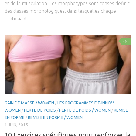
et de la musculation. Les morphotypes sont censés définir
des classes morphologiques, dans lesquelles chaque
pratiquant...
0
GAIN DE MASSE / WOMEN
/
LES PROGRAMMES FIT-INNOV
WOMEN
/
PERTE DE POIDS
/
PERTE DE POIDS / WOMEN
/
REMISE
EN FORME
/
REMISE EN FORME / WOMEN
1 JUIN, 2015
10 Exercices spécifiques pour renforcer la