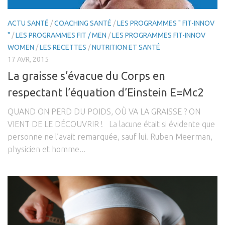
ACTU SANTÉ
/
COACHING SANTÉ
/
LES PROGRAMMES " FIT-INNOV
"
/
LES PROGRAMMES FIT / MEN
/
LES PROGRAMMES FIT-INNOV
WOMEN
/
LES RECETTES
/
NUTRITION ET SANTÉ
17 AVR, 2015
La graisse s’évacue du Corps en
respectant l’équation d’Einstein E=Mc2
QUAND ON PERD DU POIDS, OÙ VA LA GRAISSE ? ON
VIENT DE LE DÉCOUVRIR ! La lacune était si évidente que
personne ne l’avait remarquée, sauf lui. Ruben Meerman,
physicien et homme...