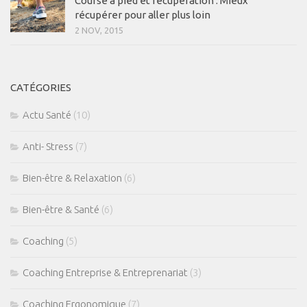
Course à pied et récupération : Mieux
récupérer pour aller plus loin
2 NOV, 2015
CATÉGORIES
Actu Santé
(10)
Anti- Stress
(7)
Bien-être & Relaxation
(6)
Bien-être & Santé
(6)
Coaching
(5)
Coaching Entreprise & Entreprenariat
(3)
Coaching Ergonomique
(7)