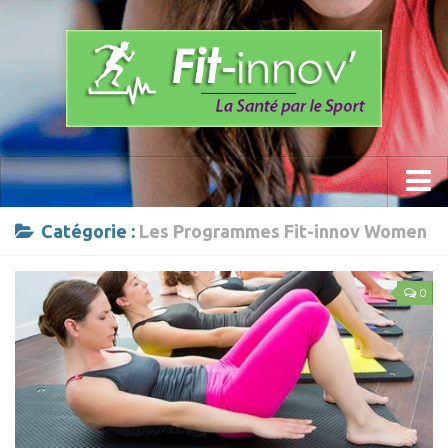
Accueil
Catégorie :
Les Programmes Fit-innov Women
La Méthode
0
Les Programmes » Fit-innov «
Anti- Stress
Prévention du mal de dos
Sports
Calisthenics Work Out