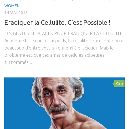
WOMEN
14 MAI, 2015
Eradiquer la Cellulite, C’est Possible !
LES GESTES EFFICACES POUR ÉRADIQUER LA CELLULITE
Au même titre que le surpoids, la cellulite représente pour
beaucoup d’entre vous un ennemi à éradiquer. Mais le
problème est que ces amas de cellules adipeuses,
surnommés...
0