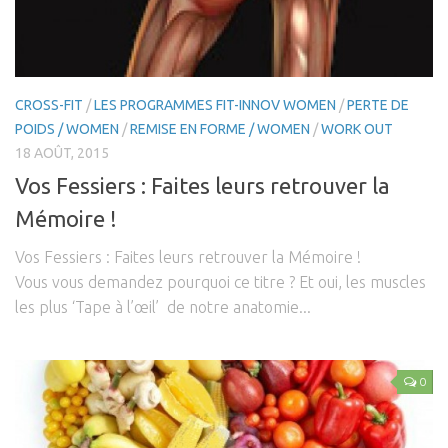
Performance & Récupération
Nutrition et Santé
Les Recettes
CROSS-FIT
/
LES PROGRAMMES FIT-INNOV WOMEN
/
PERTE DE
Programmes Nutrition
POIDS / WOMEN
/
REMISE EN FORME / WOMEN
/
WORK OUT
Nutrition Innov’ / Men
18 AOÛT, 2015
Nutrition innov’ / Women
Vos Fessiers : Faites leurs retrouver la
Les Diètes Spécifiques
Mémoire !
Monodiète Détox
Vos Fessiers : Faites leurs retrouver la Mémoire !
Régime Paléo
Vous vous demandez pourquoi ce titre ? Et oui, les muscles
les plus ‘Tape à l’œil’ de notre anatomie...
Régime Méditérranéen
Régime Sans Gluten
Régime Végétarien
0
Mincir au Féminin / au Masculin
Coaching