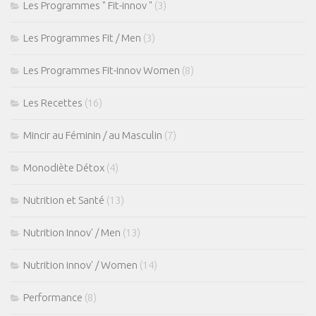
Les Programmes " Fit-innov "
(3)
Les Programmes Fit / Men
(3)
Les Programmes Fit-innov Women
(8)
Les Recettes
(16)
Mincir au Féminin / au Masculin
(7)
Monodiète Détox
(4)
Nutrition et Santé
(13)
Nutrition Innov' / Men
(13)
Nutrition innov' / Women
(14)
Performance
(8)