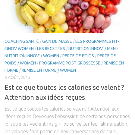
Coaching Entreprise & Entreprenariat
Coaching Ergonomique
Coaching Mental
Coaching Sportif
COACHING SANTÉ
/
GAIN DE MASSE
/
LES PROGRAMMES FIT-
Coaching Santé
INNOV WOMEN
/
LES RECETTES
/
NUTRITION INNOV' / MEN
/
NUTRITION INNOV' / WOMEN
/
PERTE DE POIDS
/
PERTE DE
Bien-être & Santé
POIDS / WOMEN
/
PROGRAMME POST GROSSESSE
/
REMISE EN
Actu Santé
FORME
/
REMISE EN FORME / WOMEN
5 AOÛT, 2015
Sophrologie
Est ce que toutes les calories se valent ?
Bien-être & Relaxation
Attention aux idées reçues
Vidéos
Est ce que toutes les calories se valent ? Attention aux
Se connecter
idées reçues Devenues l’obsession de certaines personnes
Contact
lorsqu’elles veulent maigrir ou surveiller leur alimentation,
les calories font partie de nos conversations de tous...