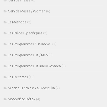
Gain de masse
(6)
Gain de Masse / Women
(6)
La Méthode
(2)
Les Diètes Spécifiques
(2)
Les Programmes " Fit-innov "
(3)
Les Programmes Fit / Men
(3)
Les Programmes Fit-innov Women
(8)
Les Recettes
(16)
Mincir au Féminin / au Masculin
(7)
Monodiète Détox
(4)