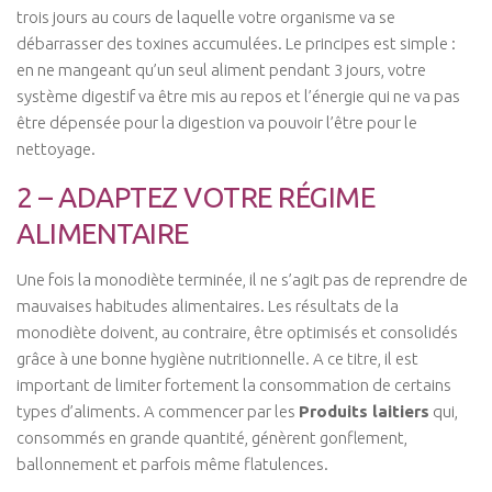
trois jours au cours de laquelle votre organisme va se
Coaching Entreprise & Entreprenariat
débarrasser des toxines accumulées. Le principes est simple :
Coaching Ergonomique
en ne mangeant qu’un seul aliment pendant 3 jours, votre
système digestif va être mis au repos et l’énergie qui ne va pas
Coaching Mental
être dépensée pour la digestion va pouvoir l’être pour le
Coaching Sportif
nettoyage.
Coaching Santé
2 – ADAPTEZ VOTRE RÉGIME
Bien-être & Santé
ALIMENTAIRE
Actu Santé
Une fois la monodiète terminée, il ne s’agit pas de reprendre de
Sophrologie
mauvaises habitudes alimentaires. Les résultats de la
Bien-être & Relaxation
monodiète doivent, au contraire, être optimisés et consolidés
grâce à une bonne hygiène nutritionnelle. A ce titre, il est
Vidéos
important de limiter fortement la consommation de certains
Se connecter
types d’aliments. A commencer par les
Produits laitiers
qui,
consommés en grande quantité, génèrent gonflement,
Contact
ballonnement et parfois même flatulences.