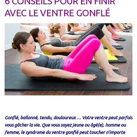
6 CONSEILS POUR EN FINIR
Cross-Fit
AVEC LE VENTRE GONFLÉ
Natation
Course à pied
Vélo / Cyclisme
Fit-innov / Women
Post Grossesse
Perte de poids / Women
Remise en Forme / Women
Gain de Masse / Women
Fit-innov’/ Men
Perte de poids / Men
Gonflé, ballonné, tendu, douloureux … Votre ventre peut parfois
Remise en forme / Men
vous gâcher la vie. Que vous soyez jeune ou âgé(e), homme ou
Gain de masse / Men
femme, le syndrome du ventre gonflé peut toucher n’importe