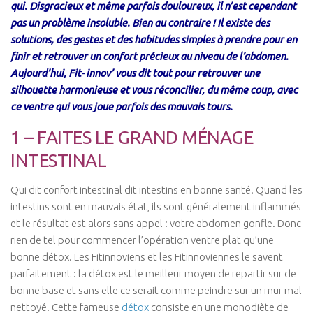
Performance & Récupération
qui. Disgracieux et même parfois douloureux, il n’est cependant
pas un problème insoluble. Bien au contraire ! Il existe des
Nutrition et Santé
solutions, des gestes et des habitudes simples à prendre pour en
Les Recettes
finir et retrouver un confort précieux au niveau de l’abdomen.
Aujourd’hui, Fit- innov’ vous dit tout pour retrouver une
Programmes Nutrition
silhouette harmonieuse et vous réconcilier, du même coup, avec
Nutrition Innov’ / Men
ce ventre qui vous joue parfois des mauvais tours.
Nutrition innov’ / Women
1 – FAITES LE GRAND MÉNAGE
Les Diètes Spécifiques
INTESTINAL
Monodiète Détox
Qui dit confort intestinal dit intestins en bonne santé. Quand les
Régime Paléo
intestins sont en mauvais état, ils sont généralement inflammés
Régime Méditérranéen
et le résultat est alors sans appel : votre abdomen gonfle. Donc
Régime Sans Gluten
rien de tel pour commencer l’opération ventre plat qu’une
bonne détox. Les Fitinnoviens et les Fitinnoviennes le savent
Régime Végétarien
parfaitement : la détox est le meilleur moyen de repartir sur de
Mincir au Féminin / au Masculin
bonne base et sans elle ce serait comme peindre sur un mur mal
Coaching
nettoyé. Cette fameuse
détox
consiste en une monodiète de