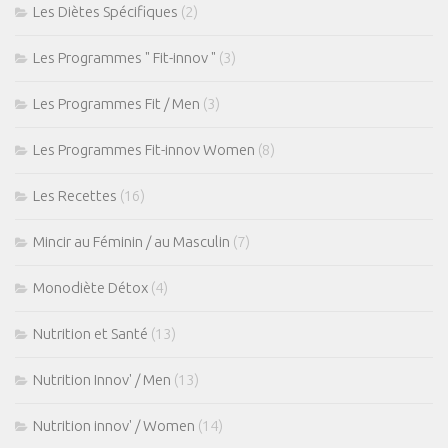
Les Diètes Spécifiques
(2)
Les Programmes " Fit-innov "
(3)
Les Programmes Fit / Men
(3)
Les Programmes Fit-innov Women
(8)
Les Recettes
(16)
Mincir au Féminin / au Masculin
(7)
Monodiète Détox
(4)
Nutrition et Santé
(13)
Nutrition Innov' / Men
(13)
Nutrition innov' / Women
(14)