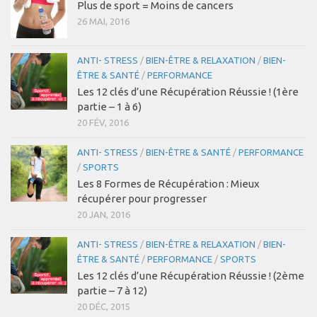
Plus de sport = Moins de cancers
26 MAI, 2016
ANTI- STRESS
/
BIEN-ÊTRE & RELAXATION
/
BIEN-
ÊTRE & SANTÉ
/
PERFORMANCE
Les 12 clés d’une Récupération Réussie ! (1ère
partie – 1 à 6)
20 FÉV, 2016
ANTI- STRESS
/
BIEN-ÊTRE & SANTÉ
/
PERFORMANCE
/
SPORTS
Les 8 Formes de Récupération : Mieux
récupérer pour progresser
20 JAN, 2016
ANTI- STRESS
/
BIEN-ÊTRE & RELAXATION
/
BIEN-
ÊTRE & SANTÉ
/
PERFORMANCE
/
SPORTS
Les 12 clés d’une Récupération Réussie ! (2ème
partie – 7 à 12)
20 DÉC, 2015