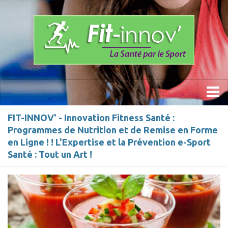
Accueil
FIT-INNOV' - Innovation Fitness Santé :
Programmes de Nutrition et de Remise en Forme
La Méthode
en Ligne ! ! L'Expertise et la Prévention e-Sport
Les Programmes » Fit-innov «
Santé : Tout un Art !
Anti- Stress
Prévention du mal de dos
Sports
Calisthenics Work Out