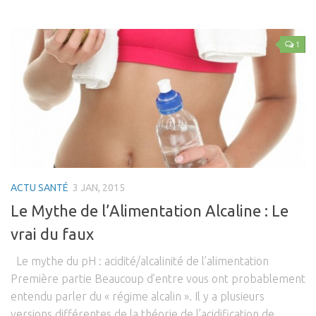
Coaching Entreprise & Entreprenariat
Coaching Ergonomique
1
Coaching Mental
Coaching Sportif
Coaching Santé
Bien-être & Santé
Actu Santé
Sophrologie
ACTU SANTÉ
3 JAN, 2015
Le Mythe de l’Alimentation Alcaline : Le
Bien-être & Relaxation
vrai du faux
Vidéos
Se connecter
Le mythe du pH : acidité/alcalinité de l’alimentation
Première partie Beaucoup d’entre vous ont probablement
Contact
entendu parler du « régime alcalin ». Il y a plusieurs
versions différentes de la théorie de l’acidification de