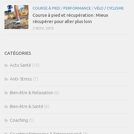
COURSE À PIED
/
PERFORMANCE
/
VÉLO / CYCLISME
Course à pied et récupération : Mieux
récupérer pour aller plus loin
2 NOV, 2015
CATÉGORIES
Actu Santé
(10)
Anti- Stress
(7)
Bien-être & Relaxation
(6)
Bien-être & Santé
(6)
Coaching
(5)
Coaching Entreprise & Entreprenariat
(3)