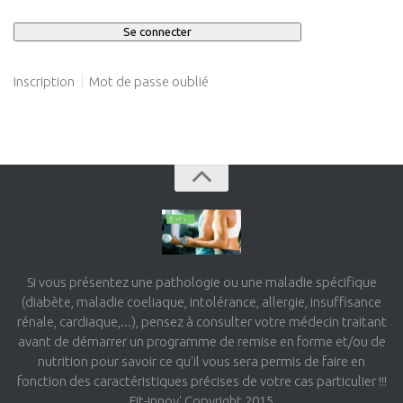
Inscription
Mot de passe oublié
Si vous présentez une pathologie ou une maladie spécifique
(diabète, maladie coeliaque, intolérance, allergie, insuffisance
rénale, cardiaque,...), pensez à consulter votre médecin traitant
avant de démarrer un programme de remise en forme et/ou de
nutrition pour savoir ce qu'il vous sera permis de faire en
fonction des caractéristiques précises de votre cas particulier !!!
Fit-innov' Copyright 2015