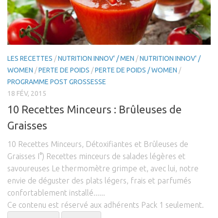
Cross-Fit
Natation
Course à pied
LES RECETTES
/
NUTRITION INNOV' / MEN
/
NUTRITION INNOV' /
Vélo / Cyclisme
WOMEN
/
PERTE DE POIDS
/
PERTE DE POIDS / WOMEN
/
Fit-innov / Women
PROGRAMME POST GROSSESSE
Post Grossesse
18 FÉV, 2015
Perte de poids / Women
10 Recettes Minceurs : Brûleuses de
Remise en Forme / Women
Graisses
Gain de Masse / Women
10 Recettes Minceurs, Détoxifiantes et Brûleuses de
Fit-innov’/ Men
Graisses I°) Recettes minceurs de salades légères et
savoureuses Le thermomètre grimpe et, avec lui, notre
Perte de poids / Men
envie de déguster des plats légers, frais et parfumés
Remise en forme / Men
confortablement installé......
Gain de masse / Men
Ce contenu est réservé aux adhérents Pack 1 seulement.